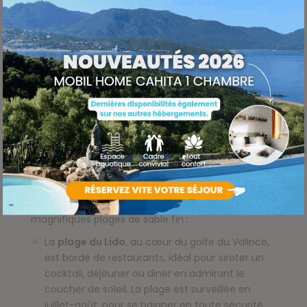
Les plus belles plages Propriano et
Olmeto
PLAGE D’OLMETO
La
plage de Campitellu
, plage de sable fin
avec parking et paillotte,
La
plage d’Abbartello
, entre Olmeto et Porto
Pollo, un vrai petit coin de paradis.
PLAGE DE PROPRIANO
Découvrez la ville de
Propriano
et surtout ses
magnifiques plages de sable fin :
La
plage du Lido
, au cœur du golfe du Valinco,
est bordé de restaurants, idéal pour siroter un
cocktail, déjeuner ou diner en admirant le
coucher de soleil. La plage est surveillée en
juillet-août, pour se baigner en toute sécurité,