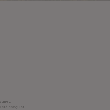
wanet
.
 a été conçu et