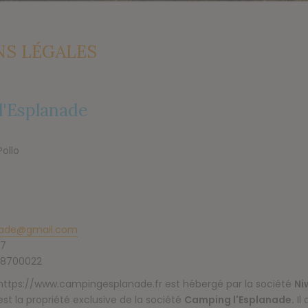
S LÉGALES
l'Esplanade
ollo
nade@gmail.com
7
8700022
https://www.campingesplanade.fr
est hébergé par la société
Ni
 est la propriété exclusive de la société
Camping l'Esplanade
.
Il