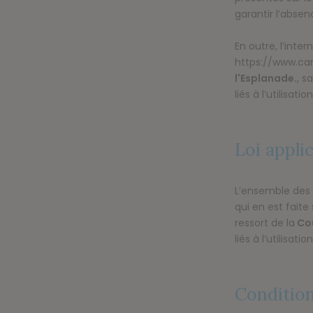
garantir l’absen
En outre, l’inter
https://www.ca
l'Esplanade
.
, s
liés à l’utilisat
Loi appli
L’ensemble des 
qui en est faite
ressort de la
Cou
liés à l’utilisati
Condition