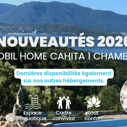
tique et/ou papier, et par quelque procédé que ce soit (notam
 l’un ou l’autre des éléments du Site
https://www.campingespla
s à la vente, sans l’accord préalable et exprès de
Francecom
es
te de contrefaçon, qui pourra entraîner des condamnations civi
’impression papier est autorisée aux fins de copie privée à l’usag
de l’article L122-5 2° du Code de propriété intellectuelle.
texte vers le Site
https://www.campingesplanade.fr
ne peut êtr
ble et exprès de
Francecom
.
ter le contenu de pages d’un site Internet pour le transférer sur s
biais d’un lien hypertexte, en faisant apparaître le dit contenu com
photos
g l'Esplanade
.
ractuelles : Unsplash