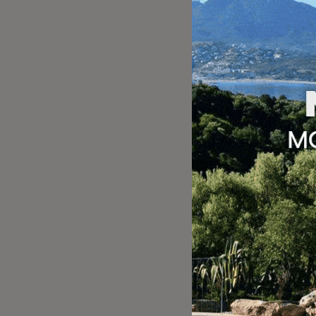
support informa
de framing*), de
services proposé
constitue un ac
pénales. Seule l
copiste au sens 
Aucun lien hyper
l’accord préala
*L’action de cap
Internet par le 
Crédits 
Photos :
Campin
Photos non cont