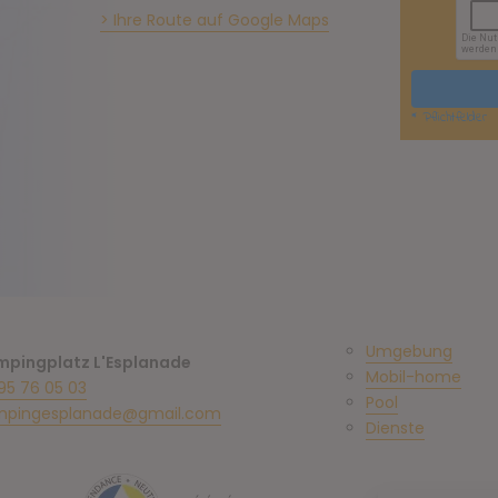
> Ihre Route auf Google Maps
Umgebung
pingplatz L'Esplanade
Mobil-home
95 76 05 03
Pool
pingesplanade@gmail.com
Dienste