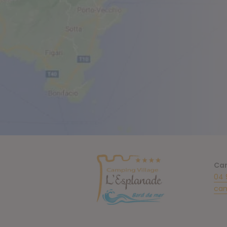
Cam
04 
cam