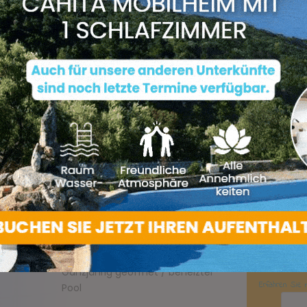
Campingplatz
L'Esplanade
Route de Porto Pollo
lieu dit Marinca
20113 OLMETO
CORSE
04 95 76 05 03
campingesplanade@gmail.com
Öffnungszeiten:
Ganzjährig geöffnet / beheizter
Pool