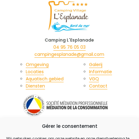
Camping L'Esplanade
04 95 76 05 03
campingesplanade@gmail.com
Omgeving
Galerij
Locaties
Informatie
Aquatisch gebied
VGQ
Diensten
Contact
Gérer le consentement
Juridische informatie
Privacybeleid & Beheer van persoonlijke gegevens
Cookiebeleid (EU)
Wij gebruiken cookies om onze website en onze dienstverlening te
Copyright 2021 | Camping l’Esplanade | Alle rechten voorbehouden – Reproductie