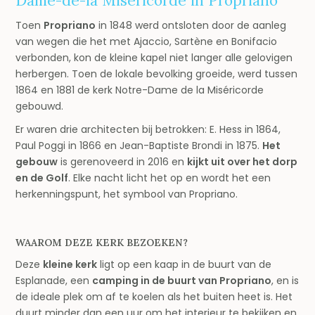
Dame-de-la Miséricorde in Propriano
Toen
Propriano
in 1848 werd ontsloten door de aanleg
van wegen die het met Ajaccio, Sartène en Bonifacio
verbonden, kon de kleine kapel niet langer alle gelovigen
herbergen. Toen de lokale bevolking groeide, werd tussen
1864 en 1881 de kerk Notre-Dame de la Miséricorde
gebouwd.
Er waren drie architecten bij betrokken: E. Hess in 1864,
Paul Poggi in 1866 en Jean-Baptiste Brondi in 1875.
Het
gebouw
is gerenoveerd in 2016 en
kijkt uit over het dorp
en de Golf
. Elke nacht licht het op en wordt het een
herkenningspunt, het symbool van Propriano.
WAAROM DEZE KERK BEZOEKEN?
Deze
kleine kerk
ligt op een kaap in de buurt van de
Esplanade, een
camping in de buurt van Propriano
, en is
de ideale plek om af te koelen als het buiten heet is. Het
duurt minder dan een uur om het interieur te bekijken en